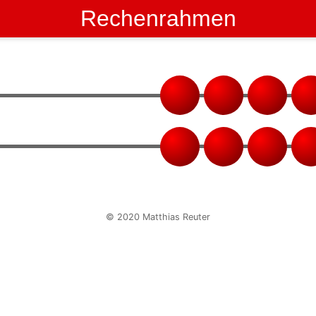
Rechenrahmen
1
2
3
4
1
2
3
4
© 2020 Matthias Reuter